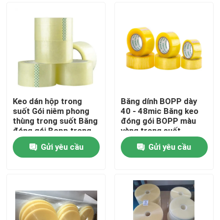
Keo dán hộp trong
Băng dính BOPP dày
suốt Gói niêm phong
40 - 48mic Băng keo
thùng trong suốt Băng
đóng gói BOPP màu
đóng gói Bopp trong
vàng trong suốt
suốt
Gửi yêu cầu
Gửi yêu cầu
Nhà
Các sản phẩm
Về chúng tôi