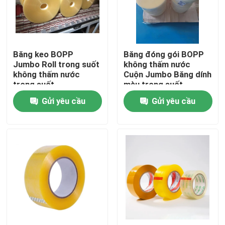
Tham quan nhà máy
Băng keo BOPP
Băng đóng gói BOPP
Kiểm soát chất lượng
Jumbo Roll trong suốt
không thấm nước
không thấm nước
Cuộn Jumbo Băng dính
trong suốt
màu trong suốt
Liên hệ chúng tôi
Gửi yêu cầu
Gửi yêu cầu
Yêu cầu báo giá
Băng dính BOPP
Băng dính giấy kraft
Băng dính PET