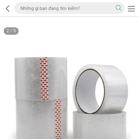
2
/
5