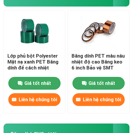
Sản phẩm
Băng dính BOPP
Băng dính giấy kraft
Lớp phủ bột Polyester
Băng dính PET màu nâu
Mặt nạ xanh PET Băng
nhiệt độ cao Băng keo
dính để cách nhiệt
6 inch Bảo vệ SMT
Băng dính PET
Giá tốt nhất
Giá tốt nhất
Băng dính PVC
Liên hệ chúng tôi
Liên hệ chúng tôi
BOPP Tape Jumbo Roll
Băng dính sợi thủy tinh