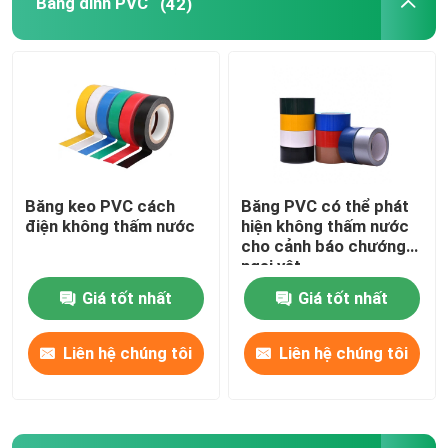
Băng dính PVC
(42)
Cuộn phim căng
Đóng gói băng dính
Băng dính Polyimide
Băng keo PVC cách
Băng PVC có thể phát
điện không thấm nước
hiện không thấm nước
Băng dính bọt
cho cảnh báo chướng
ngại vật
Giá tốt nhất
Giá tốt nhất
Băng MOPP
Liên hệ chúng tôi
Liên hệ chúng tôi
Cuộn phim bảo vệ
Giấy kraft cuộn Jumbo