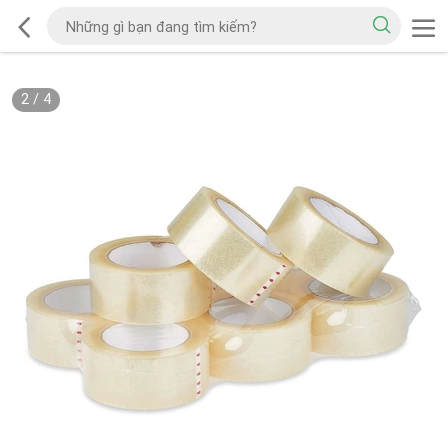
2
/
4