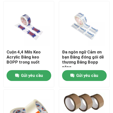
Cuộn 4,4 Mils Keo
Đa ngôn ngữ Cảm ơn
Acrylic Băng keo
bạn Băng đóng gói dễ
BOPP trong suốt
thương Băng Bopp
nặng
Gửi yêu cầu
Gửi yêu cầu
Nhà
Về chúng tôi
Địa chỉ liên hệ