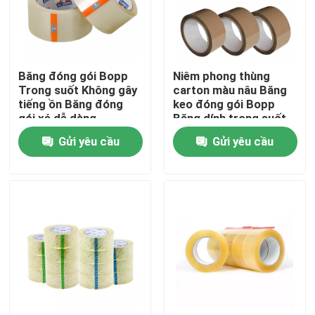
Sản phẩm
Băng đóng gói Bopp
Niêm phong thùng
Băng dính BOPP
Trong suốt Không gây
carton màu nâu Băng
tiếng ồn Băng đóng
keo đóng gói Bopp
gói xé dễ dàng
Băng dính trong suốt
Băng dính giấy kraft
mạnh Jumbo Roll
Gửi yêu cầu
Gửi yêu cầu
Băng dính PET
Băng dính PVC
BOPP Tape Jumbo Roll
Băng dính sợi thủy tinh