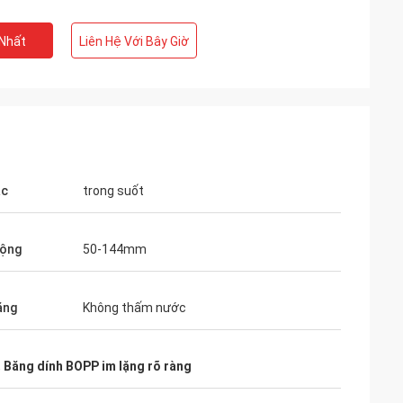
 Nhất
Liên Hệ Với Bây Giờ
ắc
trong suốt
rộng
50-144mm
ăng
Không thấm nước
,
Băng dính BOPP im lặng rõ ràng