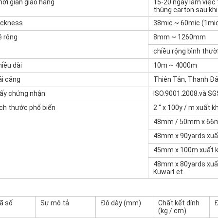
hời gian giao hàng
15-20 ngày làm việc t
thùng carton sau kh
ickness
38mic ~ 60mic (1mic
ề rộng
8mm ~ 1260mm
chiều rộng bình th
iều dài
10m ~ 4000m
ải cảng
Thiên Tân, Thanh Đả
iấy chứng nhận
ISO.9001.2008.và SG
ích thước phổ biến
2 '' x 100y / m xuất 
48mm / 50mm x 66m 
48mm x 90yards xuất
45mm x 100m xuất kh
48mm x 80yards xuất
Kuwait et.
ã số
Sự mô tả
Độ dày (mm)
Chất kết dính
Đ
(kg / cm)