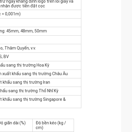
rừ ngày khẳng định logo trên lõi giấy và
i nhận được tiền đặt cọc
 = 0,001m)
ường: 45mm, 48mm, 50mm
o, Thâm Quyến, v.v.
S, BV
khẩu sang thị trường Hoa Kỳ
xuất khẩu sang thị trường Châu Âu
 khẩu sang thị trường Iran
ẩu sang thị trường Thổ Nhĩ Kỳ
 khẩu sang thị trường Singapore &
ộ giãn dài (%)
Độ bền kéo (kg /
cm)