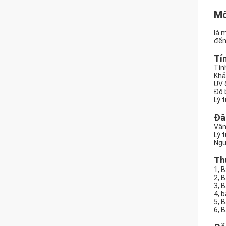
Mô
là 
đến
Tí
Tín
Khả
UV 
Độ 
Lý 
Đă
Vận
Lý 
Ngư
Th
1, 
2, 
3, 
4, 
5, 
6, 