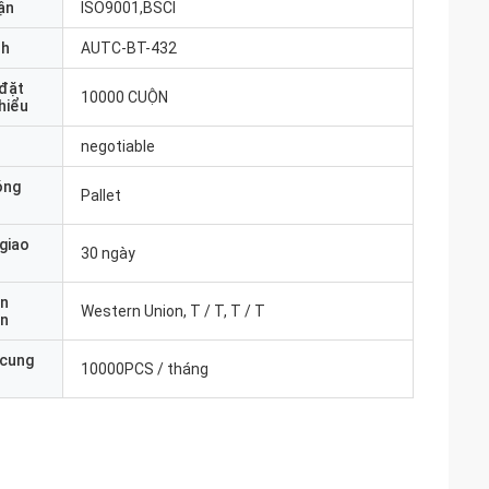
ận
ISO9001,BSCI
nh
AUTC-BT-432
 đặt
10000 CUỘN
thiểu
negotiable
óng
Pallet
 giao
30 ngày
ản
Western Union, T / T, T / T
án
 cung
10000PCS / tháng