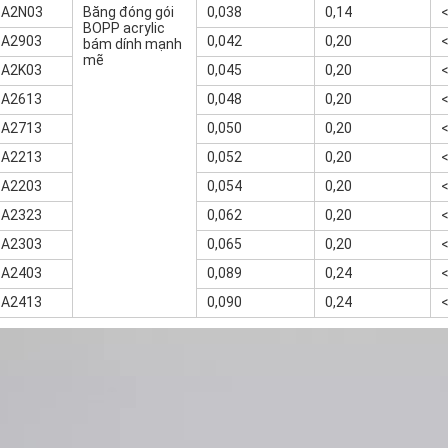
-A2N03
Băng đóng gói
0,038
0,14
BOPP acrylic
-A2903
0,042
0,20
bám dính mạnh
mẽ
-A2K03
0,045
0,20
-A2613
0,048
0,20
-A2713
0,050
0,20
-A2213
0,052
0,20
-A2203
0,054
0,20
-A2323
0,062
0,20
-A2303
0,065
0,20
-A2403
0,089
0,24
-A2413
0,090
0,24