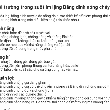
i trường trong suốt im lặng Băng dính nóng chả
một loại băng dính acrylic đa năng.Nó được thiết kế để niêm phong thủ
 trung bình trong các điều kiện nhiệt độ khác nhau.
nh năng
h chất bám dính và cắt tuyệt vời
 năng chống lạnh, chống nóng và chống lão hóa
ổn định - sẽ không nhấc ra khỏi thùng carton
bền cơ học cao và khả năng chống va đập tốt
tưởng để sử dụng trong máy pha chế
ng kí
 chuyển, đóng gói, đóng gói, bao gói.
tưởng để niêm phong thùng carton, hàng hóa, pallet
ời biểu diễn xuất sắc cho cả ứng dụng tay và máy.
uận lợi:
Băng dính chống giả dạng phim
Băng dính chống giả có thể chuyển nhượng và Băng dính chống giả c
Băng dính chống đối và chống trộm
băng dính với các đường đục lỗ
Băng dính im lặng: Không gây ô nhiễm tiếng ồn khi đóng gói cùng với nh
Băng dính bằng băng xé: Có thể xé thủ công để mở thùng mà không cần