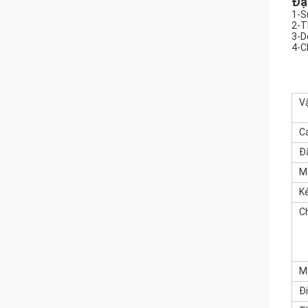
Đặ
1-S
2-T
3-D
4-C
V
C
Đã
M
K
Ch
M
Đ