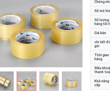
Chứng nh
Số mô hì
Số lượng
hàng tối 
Giá bán
chi tiết đ
gói
Thời gian
hàng
Điều kho
thanh to
Khả năng
cấp