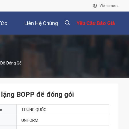
Vietnamese
Tức
Liên Hệ Chúng
Yêu Cầu Báo Giá
Tôi
描
 Để Đóng Gói
述
m lặng BOPP để đóng gói
c
TRUNG QUỐC
UNIFORM