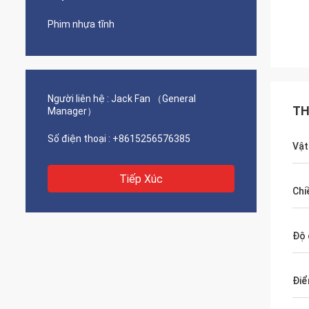
Phim nhựa tĩnh
Người liên hệ :
Jack Fan （General
TH
Manager）
Số điện thoại :
+8615256576385
Vật
Tiếp Xúc
Chi
Độ 
Điể