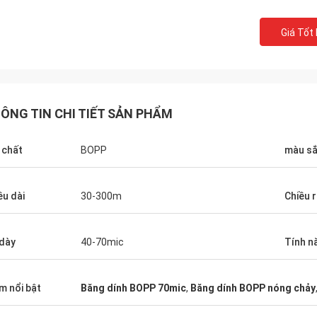
Giá Tốt
ÔNG TIN CHI TIẾT SẢN PHẨM
 chất
BOPP
màu s
ều dài
30-300m
Chiều 
dày
40-70mic
Tính n
m nổi bật
Băng dính BOPP 70mic
,
Băng dính BOPP nóng chảy