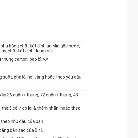
hủ bằng chất kết dính acrylic gốc nước,
hảy, chất kết dính dung môi
thùng carton, bao bì, v.v.
g suốt, pha lê, hơi vàng hoặc theo yêu cầu
 co lại.36 cuộn / thùng, 72 cuộn / thùng, 48
 thẻ;5 cái / co lại & thêm nhãn, hoặc theo
c theo nhu cầu của bạn
bằng bản sao của B / L