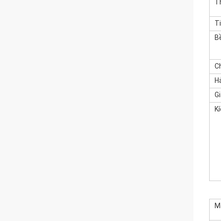
T
T
B
Ch
H
G
K
M