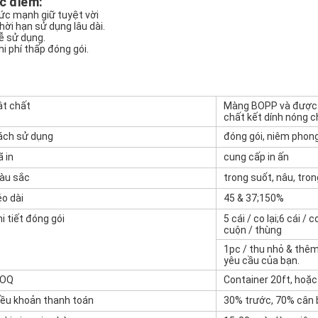
c điểm:
ức mạnh giữ tuyệt vời
hời hạn sử dụng lâu dài.
ễ sử dụng.
hi phí thấp đóng gói.
ật chất
Màng BOPP và được p
chất kết dính nóng c
ách sử dụng
đóng gói, niêm phong 
 in
cung cấp in ấn
àu sắc
trong suốt, nâu, tron
éo dài
45 & 37;150%
i tiết đóng gói
5 cái / co lại;6 cái /
cuộn / thùng
1pc / thu nhỏ & thêm
yêu cầu của bạn.
OQ
Container 20ft, hoặ
iều khoản thanh toán
30% trước, 70% cân 