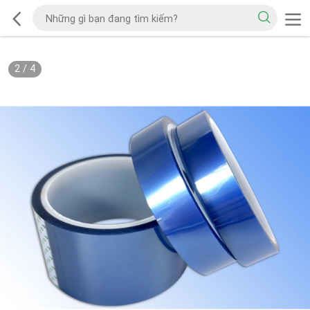
2
/
4