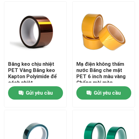
Băng keo chịu nhiệt
Mạ điện không thấm
PET Vàng Băng keo
nước Băng che mặt
Kapton Polyimide để
PET 6 inch màu vàng
cách nhiệt
Chống mài mòn
Gửi yêu cầu
Gửi yêu cầu
Nhà
Về chúng tôi
Địa chỉ liên hệ