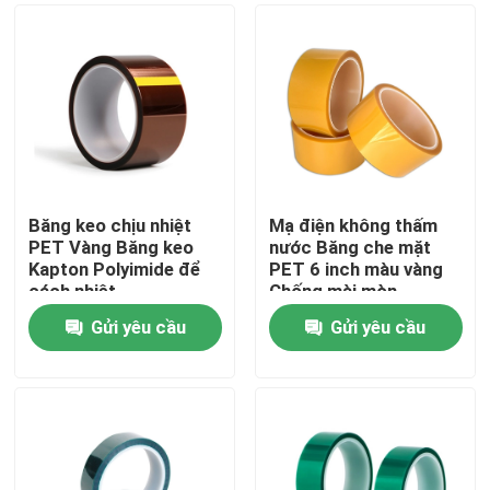
Băng keo chịu nhiệt
Mạ điện không thấm
PET Vàng Băng keo
nước Băng che mặt
Kapton Polyimide để
PET 6 inch màu vàng
cách nhiệt
Chống mài mòn
Gửi yêu cầu
Gửi yêu cầu
Nhà
Về chúng tôi
Địa chỉ liên hệ