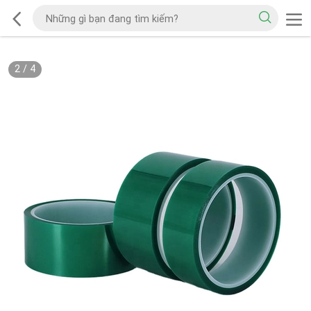
2
/
4