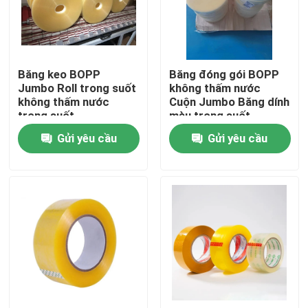
Tham quan nhà máy
Băng keo BOPP
Băng đóng gói BOPP
Kiểm soát chất lượng
Jumbo Roll trong suốt
không thấm nước
không thấm nước
Cuộn Jumbo Băng dính
trong suốt
màu trong suốt
Liên hệ chúng tôi
Gửi yêu cầu
Gửi yêu cầu
Yêu cầu báo giá
Băng dính BOPP
Băng dính giấy kraft
Băng dính PET