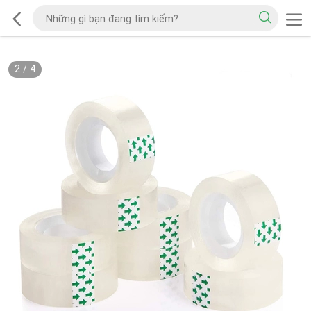
2
/
4