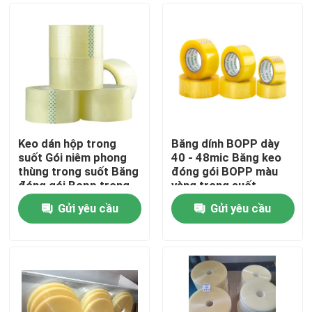
Keo dán hộp trong
Băng dính BOPP dày
suốt Gói niêm phong
40 - 48mic Băng keo
thùng trong suốt Băng
đóng gói BOPP màu
đóng gói Bopp trong
vàng trong suốt
suốt
Gửi yêu cầu
Gửi yêu cầu
Nhà
Các sản phẩm
Về chúng tôi