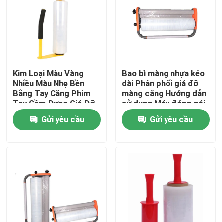
Tham quan nhà máy
Kiểm soát chất lượng
Kim Loại Màu Vàng
Bao bì màng nhựa kéo
Nhiều Màu Nhẹ Bền
dài Phân phối giá đỡ
Liên hệ chúng tôi
Bằng Tay Căng Phim
màng căng Hướng dẫn
Tay Cầm Đựng Giá Đỡ
sử dụng Máy đóng gói
Cho 16 ''18'' Phim
cuộn tay
Gửi yêu cầu
Gửi yêu cầu
Yêu cầu báo giá
Căng
Băng dính BOPP
Băng dính giấy kraft
Băng dính PET