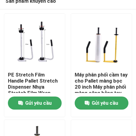
Sản phẩm khuyến cáo
PE Stretch Film
Máy phân phối cầm tay
Handle Pallet Stretch
cho Pallet màng bọc
Dispenser Nhựa
20 inch Máy phân phối
Stretch Film Wrap
màng căng bằng tay
Nhà
Tool Stand Dispenser
Gửi yêu cầu
Gửi yêu cầu
& Holder
Các sản phẩm
Về chúng tôi