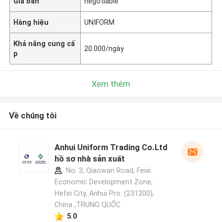
Giá bán
negotiable
Hàng hiệu
UNIFORM
Khả năng cung cấ
20.000/ngày
p
Xem thêm
Về chúng tôi
Anhui Uniform Trading Co.Ltd
hồ sơ nhà sản xuất
No. 3, Qiaowan Road, Feixi
Economic Development Zone,
Hefei City, Anhui Pro. (231200),
China ,TRUNG QUỐC
5.0