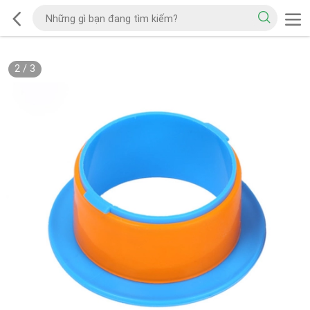
2
/
3