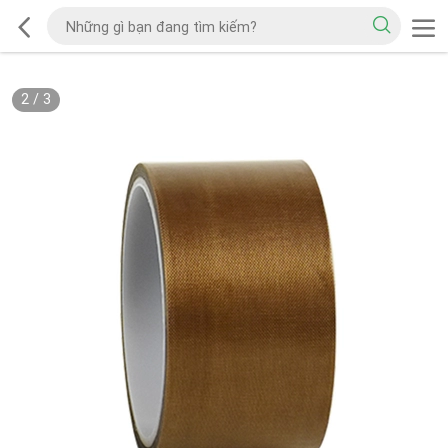
2
/
3