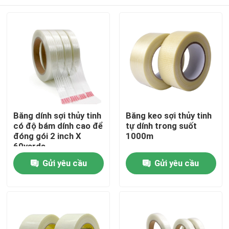
Băng dính sợi thủy tinh
Băng keo sợi thủy tinh
có độ bám dính cao để
tự dính trong suốt
đóng gói 2 inch X
1000m
60yards
Nhà
Gửi yêu cầu
Gửi yêu cầu
Về chúng tôi
Địa chỉ liên hệ