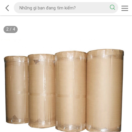
2
/
4