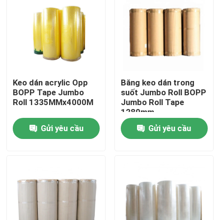
Tham quan nhà máy
Kiểm soát chất lượng
Keo dán acrylic Opp
Băng keo dán trong
Liên hệ chúng tôi
BOPP Tape Jumbo
suốt Jumbo Roll BOPP
Roll 1335MMx4000M
Jumbo Roll Tape
1280mm
Yêu cầu báo giá
Gửi yêu cầu
Gửi yêu cầu
Băng dính BOPP
Băng dính giấy kraft
Băng dính PET