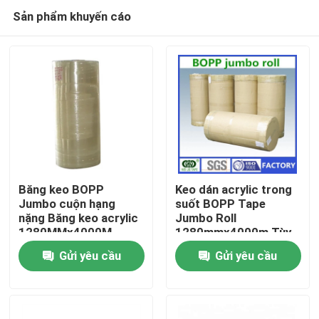
Sản phẩm khuyến cáo
Băng keo BOPP
Keo dán acrylic trong
Jumbo cuộn hạng
suốt BOPP Tape
nặng Băng keo acrylic
Jumbo Roll
Nhà
1280MMx4000M
1280mmx4000m Tùy
chỉnh
Gửi yêu cầu
Gửi yêu cầu
Các sản phẩm
Về chúng tôi