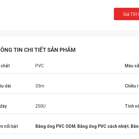
Giá Tốt
ÔNG TIN CHI TIẾT SẢN PHẨM
 chất
PVC
Màu s
ều dài
33m
Chiều 
dày
250U
Tính n
m nổi bật
Băng ống PVC ODM
,
Băng ống PVC cách nhiệt
,
Băn