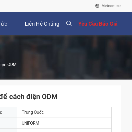
Vietnamese
Tức
Liên Hệ Chúng
Yêu Cầu Báo Giá
Tôi
描
Điện ODM
述
 để cách điện ODM
c
Trung Quốc
UNIFORM