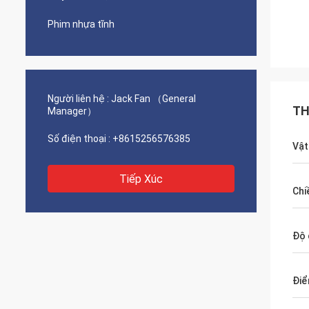
Phim nhựa tĩnh
Người liên hệ :
Jack Fan （General
TH
Manager）
Số điện thoại :
+8615256576385
Vật
Tiếp Xúc
Chi
Độ 
Điể