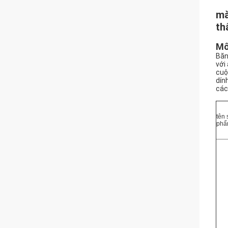
mà
th
Mô
Băn
với
cuộ
dín
các
tên 
ph