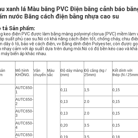
u xanh lá
Màu băng PVC Điện băng cảnh báo băng
ấm nước Băng cách điện bằng nhựa cao su
 tả Sản phẩm:
g keo điện PVC được làm bằng màng polyvinyl clorua (PVC) mềm làm v
 áp suất phủ cao su.Nó có khả năng cách điện tốt, chống cháy, chịu điệ
n dây ô tô, bảo vệ cách điện, vv Băng dính điện Polyester, còn được g
h nhạy cảm với áp suất dựa trên dung môi.Nó có độ bền kéo cao và khả
 máy biến áp khác nhau.
sản
Mô hình
Vận
Màu
Độ dày màng
Độ căng (kg /
Kết dính với
ẩm
KHÔNG.
chuyển
sắc
(mm)
25mm)
thép (N / 25mm
AUTC650-
0,11
1,5
0,15
1
AUTC
650-
0,13
2.0
0,15
2
AUTC
650-
0,13
2.0
0,15
3
AUTC
650-
0,20
3.5
0,15
4
AUTC
650-
0,19
3.5
0,18