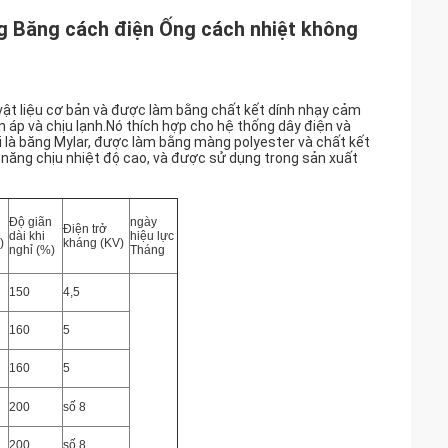
 Băng cách điện Ống cách nhiệt không
ật liệu cơ bản và được làm bằng chất kết dính nhạy cảm
n áp và chịu lạnh.Nó thích hợp cho hệ thống dây điện và
ọi là băng Mylar, được làm bằng màng polyester và chất kết
 năng chịu nhiệt độ cao, và được sử dụng trong sản xuất
Độ giãn
ngày
Điện trở
dài khi
hiệu lực
)
kháng (KV)
nghỉ (%)
Tháng
150
4,5
160
5
160
5
200
số 8
200
số 8