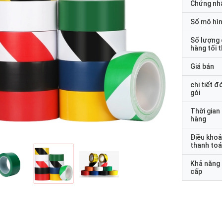
Chứng nh
Số mô hì
Số lượng
hàng tối 
Giá bán
chi tiết đ
gói
Thời gian
hàng
Điều kho
thanh to
Khả năng
cấp