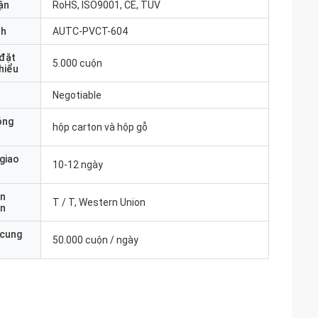
ận
RoHS, ISO9001, CE, TUV
nh
AUTC-PVCT-604
 đặt
5.000 cuộn
thiểu
Negotiable
óng
hộp carton và hộp gỗ
 giao
10-12 ngày
ản
T / T, Western Union
án
 cung
50.000 cuộn / ngày