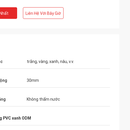
 Nhất
Liên Hệ Với Bây Giờ
ắc
trắng, vàng, xanh, nâu, v.v.
rộng
30mm
ăng
Không thấm nước
g PVC xanh ODM