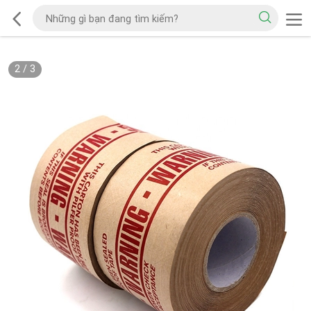
2
/
3