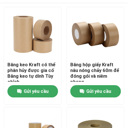
Băng keo Kraft có thể
Băng hộp giấy Kraft
phân hủy được gia cố
nâu nóng chảy 60m để
Băng keo tự dính Tùy
đóng gói và niêm
chỉnh
phong
Nhà
Gửi yêu cầu
Gửi yêu cầu
Về chúng tôi
Địa chỉ liên hệ