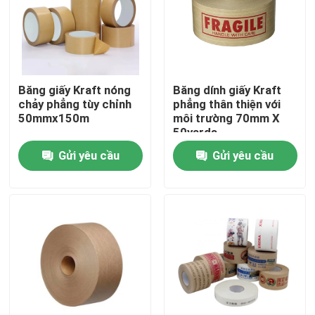
Sản phẩm
Băng dính BOPP
Băng giấy Kraft nóng
Băng dính giấy Kraft
chảy phẳng tùy chỉnh
phẳng thân thiện với
50mmx150m
môi trường 70mm X
Băng dính giấy kraft
50yards
Gửi yêu cầu
Gửi yêu cầu
Băng dính PET
Băng dính PVC
BOPP Tape Jumbo Roll
Băng dính sợi thủy tinh